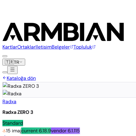
Kartlar
Ortaklar
Iletisim
Belgeler
Topluluk
🇹🇷
TR
Kataloğa dön
Radxa
Radxa ZERO 3
Standard
15 imaj
current
6.18.9
vendor
6.1.115