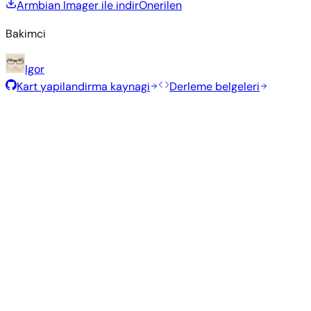
Armbian Imager ile indir
Onerilen
Bakimci
Igor
Kart yapilandirma kaynagi
Derleme belgeleri
Önerilen Kalıplar
Armbian ekibi tarafından bu kart için seçilmiş, test edilmiş ve
kararlı kalıplar.
Armbian
26.2.1
Minimal (CLI)
Debian 13