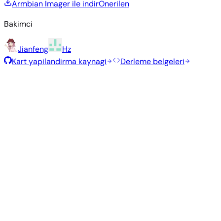
Armbian Imager ile indir
Onerilen
Bakimci
Jianfeng
Hz
Kart yapilandirma kaynagi
Derleme belgeleri
Önerilen Kalıplar
Armbian ekibi tarafından bu kart için seçilmiş, test edilmiş ve
kararlı kalıplar.
Armbian
26.2.1
Minimal (CLI)
Debian 13