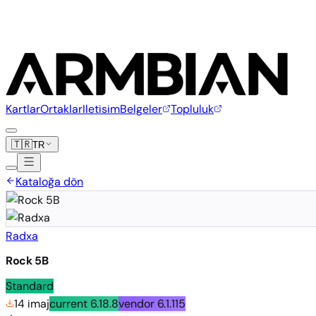
Kartlar
Ortaklar
Iletisim
Belgeler
Topluluk
🇹🇷
TR
Kataloğa dön
Radxa
Rock 5B
Standard
14 imaj
current
6.18.8
vendor
6.1.115